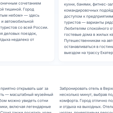
рмоничным сочетанием
кухни, банями, фитнес-за
ой тишиной. Город
командировочных подойду
ытым небом» — здесь
доступом к предприятиям
 и автомобильной
туристов — варианты ряд
туристов со всей России.
Любителям спокойного от
я деловых поездок,
гостевые дома в жилых кв
тдыха недалеко от
Путешественникам на авт
останавливаться в гости
выездом на трассу Екатер
приятно открывать шаг за
Забронировать отель в Вер
сть — масштабный музейный
несколько минут, выбрав п
бом можно увидеть сотни
комфорта. Город отлично по
ники, включая легендарные
и отдыха на выходных. Оте
 Стоит также посетить храм
уютом, приветливым персо