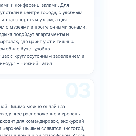
лами и конференц-залами. Для
т отели в центре города, с удобным
 и транспортным узлам, а для
ом с музеями и прогулочными зонами.
дыха подойдут апартаменты и
арталах, где царит уют и тишина.
омобиле будет удобно
ницах с круглосуточным заселением и
инбург – Нижний Тагил.
03
хней Пышме можно онлайн за
одходящее расположение и уровень
дходит для командировок, экскурсий
ли Верхней Пышмы славятся чистотой,
налом и домашней атмосферой. Здесь