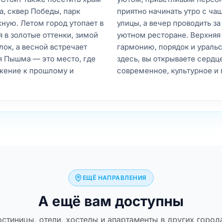
, сквер Победы, парк
приятно начинать утро с ча
ную. Летом город утопает в
улицы, а вечер проводить за
 в золотые оттенки, зимой
уютном ресторане. Верхняя
ок, а весной встречает
гармонию, порядок и ураль
я Пышма — это место, где
здесь, вы открываете серд
ажение к прошлому и
современное, культурное и
ЕЩЁ НАПРАВЛЕНИЯ
А ещё вам доступны
остиницы, отели, хостелы и апартаменты в других город