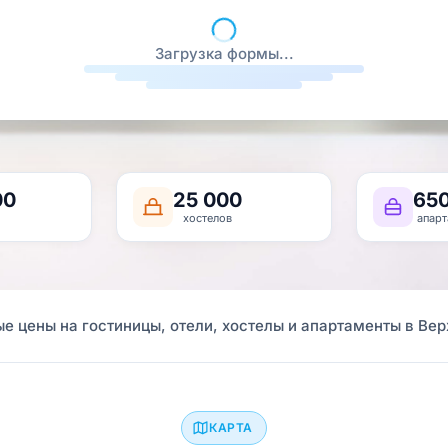
Загрузка формы...
00
25 000
65
хостелов
апарт
е цены на гостиницы, отели, хостелы и апартаменты в В
КАРТА