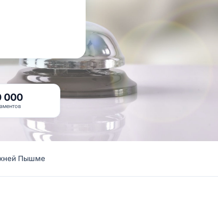
0 000
аментов
ерхней Пышме