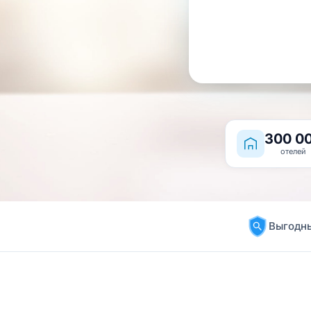
300 0
отелей
Выгодны