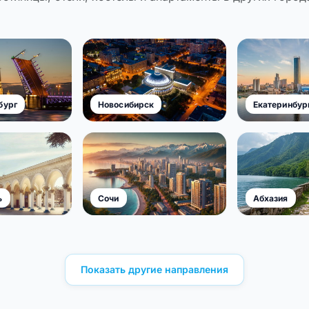
бург
Новосибирск
Екатеринбур
ь
Сочи
Абхазия
Показать другие направления