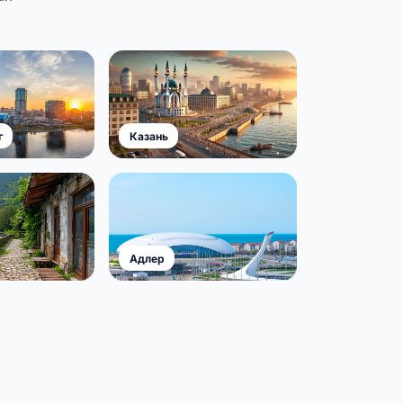
г
Казань
Адлер