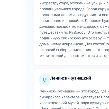
инфраструктура, ухоженные улицы и 
провинциального города. Город окру
сосновыми лесами, воздух чист и свеж
размеренно и спокойно. Ленинск-Куз
деловых поездок, командировок, сем
путешествий по Кузбассу. Это место,
подлинную сибирскую атмосферу — т
домашнему искреннюю. Для гостей г
широкий выбор размещения — от сов
мини-отелей до апартаментов и заго
Ленинск-Кузнецкий
Ленинск-Кузнецкий — это город, где и
сибирского характера чувствуется по
краеведческий музей, парк культуры 
Шахтёрской славы и красивый Спасо