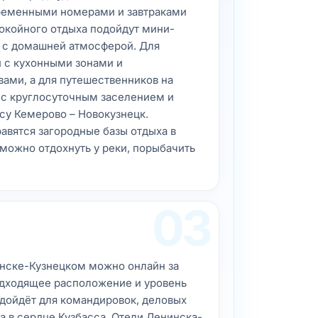
временными номерами и завтраками
покойного отдыха подойдут мини-
 с домашней атмосферой. Для
 с кухонными зонами и
ами, а для путешественников на
с круглосуточным заселением и
су Кемерово – Новокузнецк.
вятся загородные базы отдыха в
 можно отдохнуть у реки, порыбачить
03
инске-Кузнецком можно онлайн за
одходящее расположение и уровень
одойдёт для командировок, деловых
а в сердце Кузбасса. Отели Ленинска-