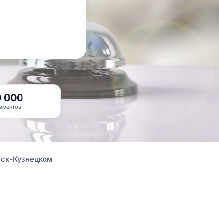
0 000
аментов
нск-Кузнецком