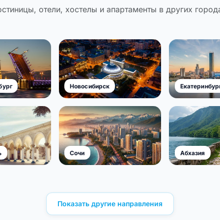
остиницы, отели, хостелы и апартаменты в других город
бург
Новосибирск
Екатеринбур
ь
Сочи
Абхазия
Показать другие направления