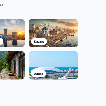
ах
г
Казань
Адлер