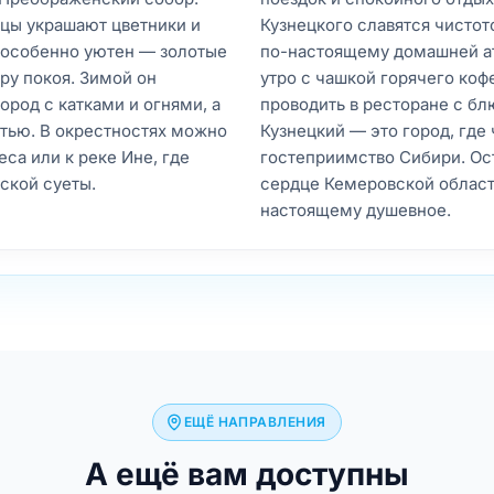
ицы украшают цветники и
Кузнецкого славятся чисто
 особенно уютен — золотые
по-настоящему домашней ат
ру покоя. Зимой он
утро с чашкой горячего коф
род с катками и огнями, а
проводить в ресторане с б
тью. В окрестностях можно
Кузнецкий — это город, где
еса или к реке Ине, где
гостеприимство Сибири. Ост
ской суеты.
сердце Кемеровской област
настоящему душевное.
ЕЩЁ НАПРАВЛЕНИЯ
А ещё вам доступны