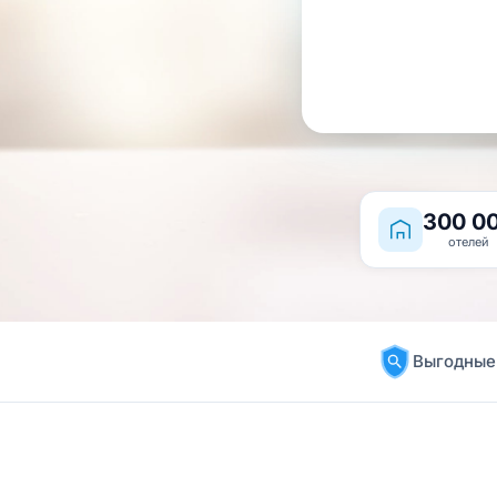
300 0
отелей
Выгодные 