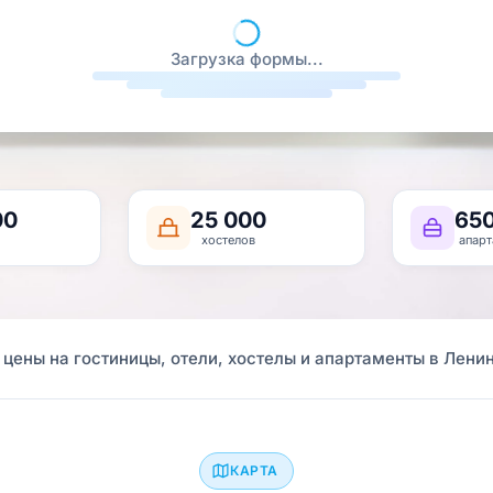
Загрузка формы...
00
25 000
65
хостелов
апарт
цены на гостиницы, отели, хостелы и апартаменты в Лени
КАРТА