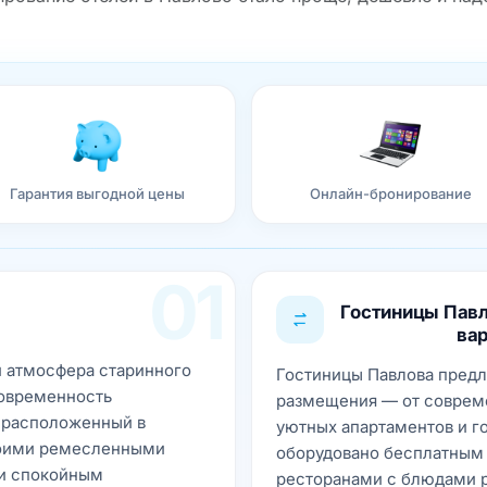
Гарантия выгодной цены
Онлайн-бронирование
01
Гостиницы Пав
ва
и атмосфера старинного
Гостиницы Павлова предл
современность
размещения — от совреме
 расположенный в
уютных апартаментов и г
воими ремесленными
оборудовано бесплатным W
 и спокойным
ресторанами с блюдами р