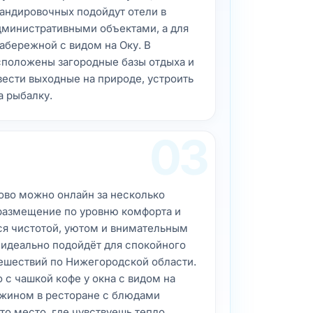
мандировочных подойдут отели в
административными объектами, а для
абережной с видом на Оку. В
сположены загородные базы отдыха и
вести выходные на природе, устроить
а рыбалку.
03
ово можно онлайн за несколько
размещение по уровню комфорта и
ся чистотой, уютом и внимательным
 идеально подойдёт для спокойного
тешествий по Нижегородской области.
 с чашкой кофе у окна с видом на
 ужином в ресторане с блюдами
то место, где чувствуешь тепло,