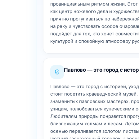
провинциальным ритмом жизни. Этот 
как центр ножевого дела и художеств
приятно прогуливаться по набережно
на реку и чувствовать особое очаров
подойдёт для тех, кто хочет совмести
культурой и спокойную атмосферу рус
Павлово — это город с исто
Павлово — это город с историей, уход
стоит посетить краеведческий музей,
знаменитых павловских мастерах, пр
улицам, полюбоваться купеческими о
Любителям природы понравятся прогул
близлежащим холмам и лесам. Летом 
осенью переливается золотом листвы
уютный заснеженный городок, а весно