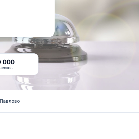
0 000
аментов
 Павлово