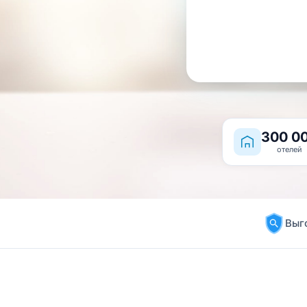
300 0
отелей
Выг