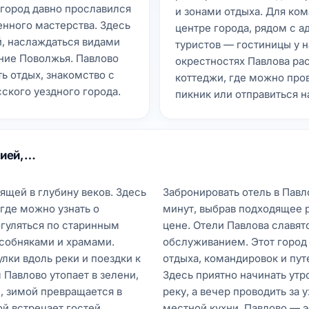
город давно прославился
и зонами отдыха. Для ко
енного мастерства. Здесь
центре города, рядом с 
й, наслаждаться видами
туристов — гостиницы у н
ание Поволжья. Павлово
окрестностях Павлова ра
ть отдых, знакомство с
коттеджи, где можно про
ского уездного города.
пикник или отправиться н
рией,…
ящей в глубину веков. Здесь
Забронировать отель в Павл
 где можно узнать о
минут, выбрав подходящее 
огуляться по старинным
цене. Отели Павлова славят
собняками и храмами.
обслуживанием. Этот город
ки вдоль реки и поездки к
отдыха, командировок и пу
Павлово утопает в зелени,
Здесь приятно начинать утро
, зимой превращается в
реку, а вечер проводить за
й встречает гостей
местной кухни. Павлово — э