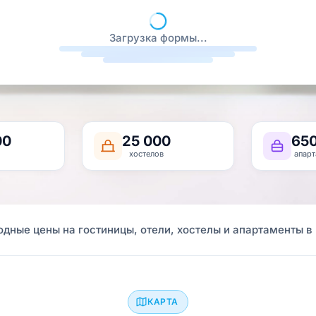
Загрузка формы...
00
25 000
65
хостелов
апарт
одные цены на гостиницы, отели, хостелы и апартаменты в
КАРТА