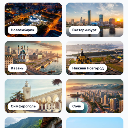
Казань
Нижний Новгород
Симферополь
Сочи
Абхазия
Адлер