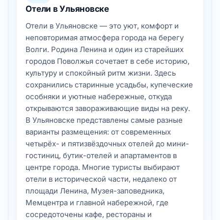
городов Поволжья сочетает в себе историю,
культуру и спокойный ритм жизни. Здесь
сохранились старинные усадьбы, купеческие
особняки и уютные набережные, откуда
открываются завораживающие виды на реку.
В Ульяновске представлены самые разные
варианты размещения: от современных
четырёх- и пятизвёздочных отелей до мини-
гостиниц, бутик-отелей и апартаментов в
центре города. Многие туристы выбирают
отели в исторической части, недалеко от
площади Ленина, Музея-заповедника,
Мемцентра и главной набережной, где
сосредоточены кафе, рестораны и
культурные достопримечательности. Для
деловых поездок подойдут бизнес-отели с
конференц-залами, а для спокойного отдыха
— гостиницы на берегу Волги, где царит
тишина и уют.