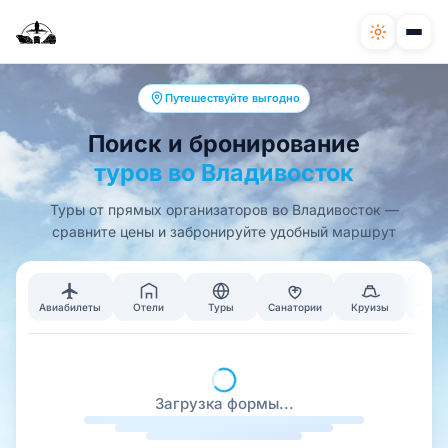
Путешествуйте выгодно
Поиск и бронирование
туров во Владивосток
Туры от прямых организаторов во Владивосток —
сравните цены и забронируйте удобный маршрут
Авиабилеты
Отели
Туры
Санатории
Круизы
Тран
Загрузка формы...