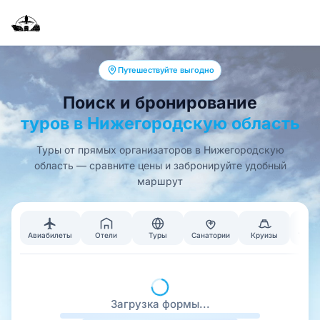
Путешествуйте выгодно
Поиск и бронирование
туров в Нижегородскую область
Туры от прямых организаторов в Нижегородскую
область — сравните цены и забронируйте удобный
маршрут
Авиабилеты
Отели
Туры
Санатории
Круизы
Тран
Загрузка формы...