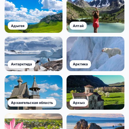
Адыгея
Алтай
Антарктида
Арктика
Архангельская область
Архыз