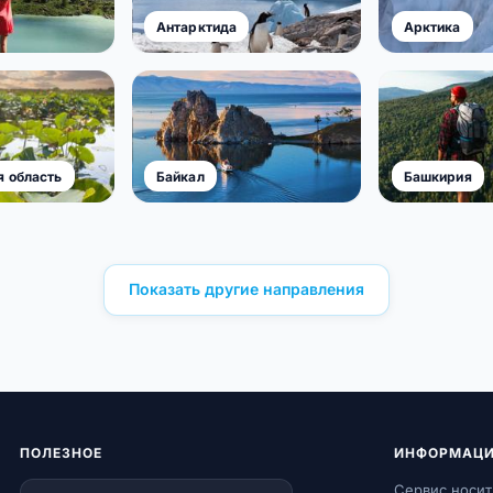
Антарктида
Арктика
я область
Байкал
Башкирия
Показать другие направления
ПОЛЕЗНОЕ
ИНФОРМАЦ
Сервис носит