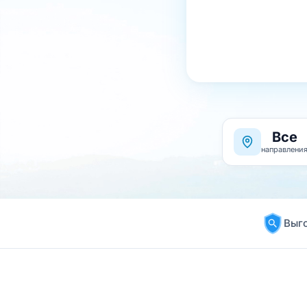
Все
направлени
Выго