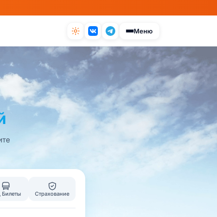
Меню
й
ите
 Билеты
Страхование