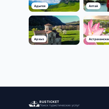
Адыгея
Алтай
Архыз
Астраханска
RUSTICKET
Поиск туристических услуг