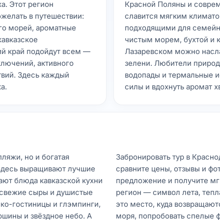
а. Этот регион
Красной Поляны и соврем
желать в путешествии:
славится мягким климато
го морей, ароматные
подходящими для семейно
кавказское
чистым морем, бухтой и к
ий край подойдут всем —
Лазаревском можно насла
ключений, активного
зелени. Любители природ
твий. Здесь каждый
водопады и термальные и
а.
силы и вдохнуть аромат х
ляжи, но и богатая
Забронировать тур в Красн
 Здесь выращивают лучшие
сравните цены, отзывы и ф
ают блюда кавказской кухни
предложение и получите мг
, свежие сыры и душистые
регион — символ лета, тепл
эко-гостиницы и глэмпинги,
это место, куда возвращают
шины и звёздное небо. А
моря, попробовать спелые 