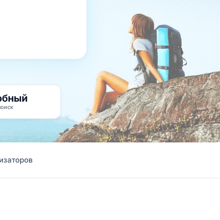
обный
поиск
изаторов