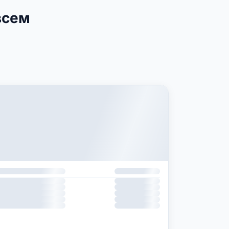
всем
T