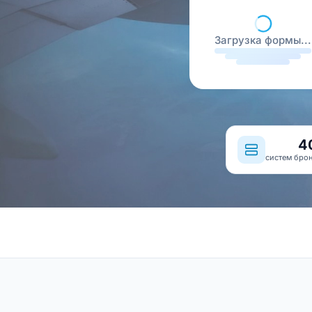
Загрузка формы...
4
систем бро